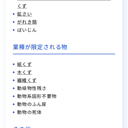
くず
鉱さい
がれき類
ばいじん
業種が限定される物
紙くず
木くず
繊維くず
動植物性残さ
動物系固形不要物
動物のふん尿
動物の死体