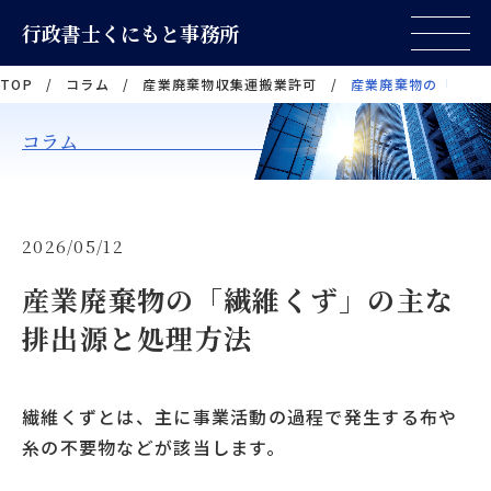
行政書士くにもと事務所
TOP
/
コラム
/
産業廃棄物収集運搬業許可
/
産業廃棄物の「繊維
コラム
2026/05/12
産業廃棄物の「繊維くず」の主な
排出源と処理方法
繊維くずとは、主に事業活動の過程で発生する布や
糸の不要物などが該当します。